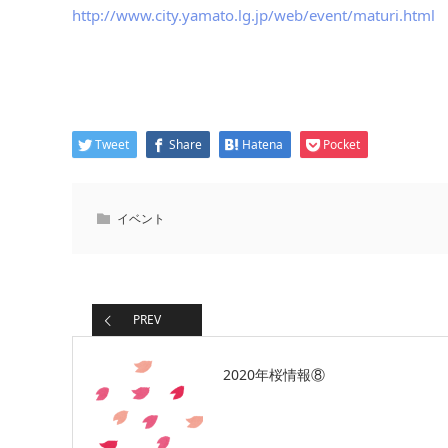
http://www.city.yamato.lg.jp/web/event/maturi.html
Tweet
Share
Hatena
Pocket
イベント
PREV
2020年桜情報⑧