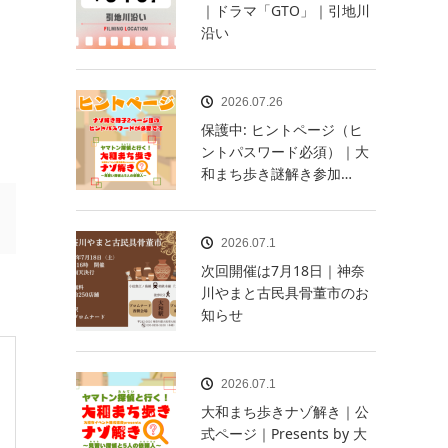
｜ドラマ「GTO」｜引地川
沿い
2026.07.26
保護中: ヒントページ（ヒ
ントパスワード必須）｜大
和まち歩き謎解き参加…
2026.07.1
次回開催は7月18日｜神奈
川やまと古民具骨董市のお
知らせ
2026.07.1
大和まち歩きナゾ解き｜公
式ページ｜Presents by 大