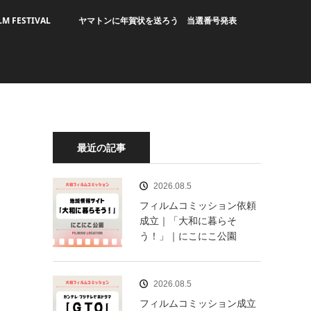
LM FESTIVAL
ヤマトンに年賀状を送ろう 当選番号発表
最近の記事
2026.08.5
フィルムコミッション依頼
成立｜「大和に暮らそ
う！」｜にこにこ公園
2026.08.5
フィルムコミッション成立