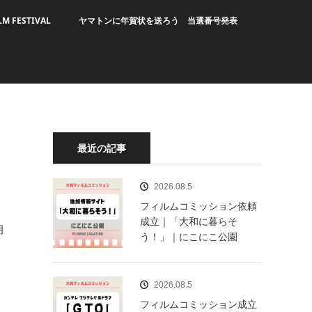
LM FESTIVAL
ヤマトンに年賀状を送ろう 当選番号発表
最近の記事
2026.08.5
フィルムコミッション依頼
成立｜「大和に暮らそ
月
う！」｜にこにこ公園
2026.08.5
フィルムコミッション成立