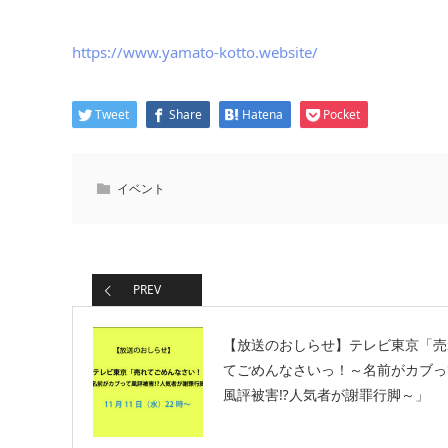
https://www.yamato-kotto.website/
Tweet
Share
Hatena
Pocket
イベント
PREV
【放送のおしらせ】テレビ東京「売
てごめんなさいっ！～名前がカブっ
風評被害⁉人気者が謝罪行脚～」