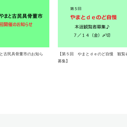
と古民具骨董市のお知ら
【第５回 やまとｄｅのど自慢 観覧
募集】