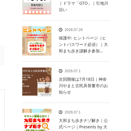
｜ドラマ「GTO」｜引地川
沿い
2026.07.26
保護中: ヒントページ（ヒ
ントパスワード必須）｜大
和まち歩き謎解き参加…
2026.07.1
次回開催は7月18日｜神奈
川やまと古民具骨董市のお
知らせ
2026.07.1
大和まち歩きナゾ解き｜公
式ページ｜Presents by 大