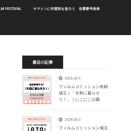
LM FESTIVAL
ヤマトンに年賀状を送ろう 当選番号発表
最近の記事
2026.08.5
フィルムコミッション依頼
成立｜「大和に暮らそ
う！」｜にこにこ公園
2026.08.5
フィルムコミッション成立