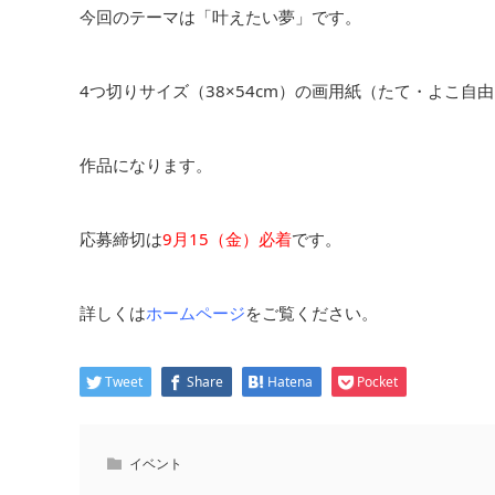
今回のテーマは「叶えたい夢」です。
4つ切りサイズ（38×54cm）の画用紙（たて・よこ
作品になります。
応募締切は
9月15（金）必着
です。
詳しくは
ホームページ
をご覧ください。
Tweet
Share
Hatena
Pocket
イベント