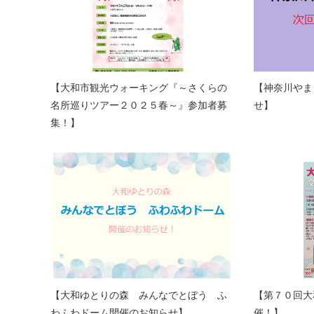
【大和市観光ウォーキング『～さくらの
【神奈川やま
名所巡りツアー２０２５春～』参加者募
せ】
集！】
【大和ゆとりの森 みんなでとぼう ふ
【第７０回大
わふわドーム開催のお知らせ】
催！】