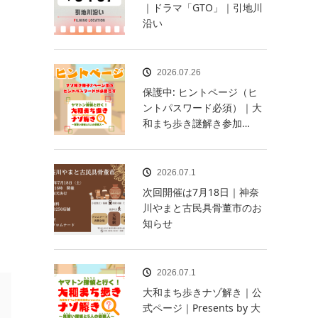
｜ドラマ「GTO」｜引地川
沿い
2026.07.26
保護中: ヒントページ（ヒ
ントパスワード必須）｜大
和まち歩き謎解き参加…
2026.07.1
次回開催は7月18日｜神奈
川やまと古民具骨董市のお
知らせ
2026.07.1
大和まち歩きナゾ解き｜公
式ページ｜Presents by 大