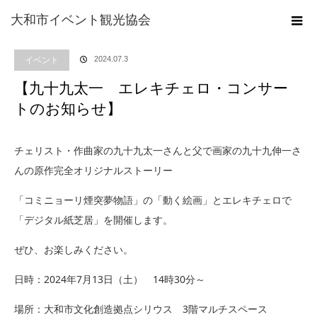
ホーム
ブログ
イベント
【九十九太一 エレキチェロ・コンサートのお知
大和市イベント観光協会
らせ】
イベント
2024.07.3
【九十九太一 エレキチェロ・コンサー
トのお知らせ】
チェリスト・作曲家の九十九太一さんと父で画家の九十九伸一さ
んの原作完全オリジナルストーリー
「コミニョーリ煙突夢物語」の「動く絵画」とエレキチェロで
「デジタル紙芝居」を開催します。
ぜひ、お楽しみください。
日時：2024年7月13日（土） 14時30分～
場所：大和市文化創造拠点シリウス 3階マルチスペース