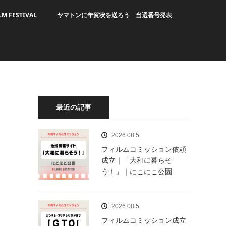
LM FESTIVAL
ヤマトンに年賀状を送ろう 当選番号発表
最近の記事
2026.08.5
フィルムコミッション依頼
成立｜「大和に暮らそ
う！」｜にこにこ公園
2026.08.5
フィルムコミッション成立