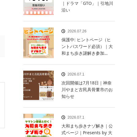
｜ドラマ「GTO」｜引地川
沿い
2026.07.26
保護中: ヒントページ（ヒ
ントパスワード必須）｜大
和まち歩き謎解き参加…
2026.07.1
次回開催は7月18日｜神奈
川やまと古民具骨董市のお
知らせ
2026.07.1
大和まち歩きナゾ解き｜公
式ページ｜Presents by 大