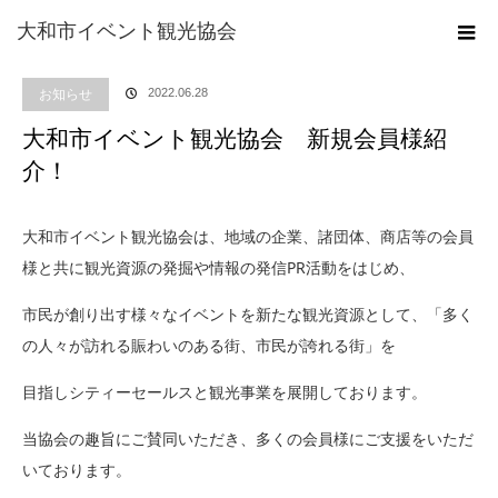
ホーム
ブログ
お知らせ
大和市イベント観光協会 新規会員様紹介！
大和市イベント観光協会
お知らせ
2022.06.28
大和市イベント観光協会 新規会員様紹
介！
大和市イベント観光協会は、地域の企業、諸団体、商店等の会員
様と共に観光資源の発掘や情報の発信PR活動をはじめ、
市民が創り出す様々なイベントを新たな観光資源として、「多く
の人々が訪れる賑わいのある街、市民が誇れる街」を
目指しシティーセールスと観光事業を展開しております。
当協会の趣旨にご賛同いただき、多くの会員様にご支援をいただ
いております。