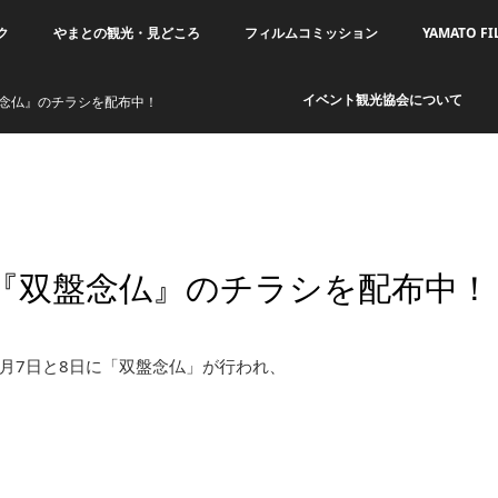
ク
やまとの観光・見どころ
フィルムコミッション
YAMATO FI
イベント観光協会について
念仏』のチラシを配布中！
『双盤念仏』のチラシを配布中！
月7日と8日に「双盤念仏」が行われ、