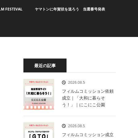
LM FESTIVAL
ヤマトンに年賀状を送ろう 当選番号発表
最近の記事
2026.08.5
フィルムコミッション依頼
成立｜「大和に暮らそ
う！」｜にこにこ公園
2026.08.5
フィルムコミッション成立