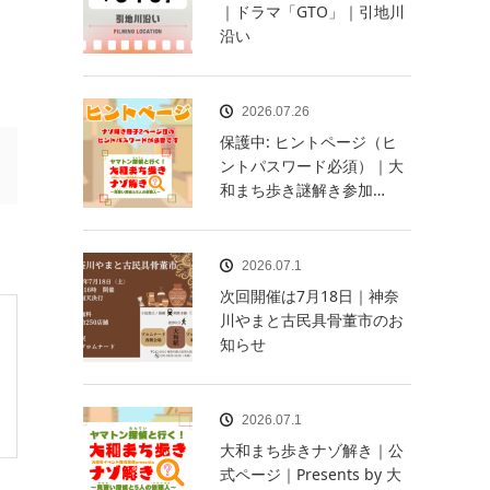
｜ドラマ「GTO」｜引地川
沿い
2026.07.26
保護中: ヒントページ（ヒ
ントパスワード必須）｜大
和まち歩き謎解き参加…
2026.07.1
次回開催は7月18日｜神奈
川やまと古民具骨董市のお
知らせ
2026.07.1
大和まち歩きナゾ解き｜公
式ページ｜Presents by 大