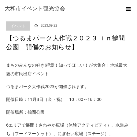
ホーム
ブログ
イベント
【つるまパーク大作戦２０２３ ｉｎ鶴間公園 開
大和市イベント観光協会
催のお知らせ】
イベント
2023.09.22
【つるまパーク大作戦２０２３ ｉｎ鶴間
公園 開催のお知らせ】
まちのみんなの好き!得意！知ってほしい！が大集合！地域最大
級の市民出店イベント
つるまパーク大作戦2023が開催されます。
開催日時：11月3日（金・祝） 10：00～16：00
開催場所：鶴間公園
6エリアで展開！さわやか広場（体験アクティビティ）、水道み
ち（フードマーケット）、にぎわい広場（ステージ）、